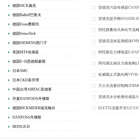
德国SICK施克
贺德克污染传感器CS1939
德国Balluff巴鲁夫
贺德克提升阀WS10ZR-0
德国Festo费斯托
阿托斯叠加式单向节流阀HQ
德国SensoTech
贺德克流体监测模块FMM-P-S-
德国SIEMENS西门子
美国MTS传感器
阿托斯压力继电器E-DAP
德国E+H恩德斯豪斯
阿托斯比例压力插装阀LIMZ
日本SMC
哈威截止式换向阀VP1R-
日本CKD喜开理
力士乐流量控制阀2FRM6B
中国台湾AIRTAC亚德客
贺德克水分检测传感器AS11
丹麦DANFOOS丹佛斯
德国RICKMEIER瑞克梅尔
ELETTA流量开关S25 
DANFOSS丹佛斯
BEINLICH