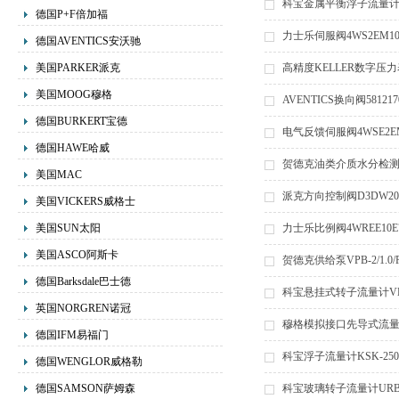
科宝金属平衡浮子流量计S
德国P+F倍加福
力士乐伺服阀4WS2EM10-5
德国AVENTICS安沃驰
美国PARKER派克
高精度KELLER数字压
美国MOOG穆格
AVENTICS换向阀5812
德国BURKERT宝德
电气反馈伺服阀4WSE2EM10
德国HAWE哈威
贺德克油类介质水分检测传感
美国MAC
派克方向控制阀D3DW20
美国VICKERS威格士
美国SUN太阳
力士乐比例阀4WREE10E75
美国ASCO阿斯卡
贺德克供给泵VPB-2/1.0/
德国Barksdale巴士德
科宝悬挂式转子流量计VKP
英国NORGREN诺冠
穆格模拟接口先导式流量控制
德国IFM易福门
科宝浮子流量计KSK-250
德国WENGLOR威格勒
德国SAMSON萨姆森
科宝玻璃转子流量计URB-