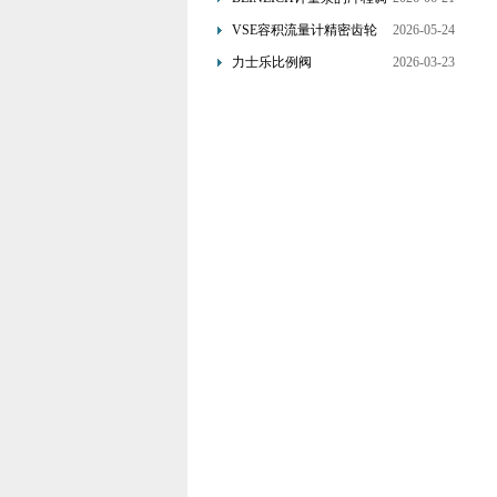
节与频率控制双调节方式
VSE容积流量计精密齿轮
2026-05-24
设计与流量信号转换原理
力士乐比例阀
2026-03-23
4WRDE25V1-350L-
6X/MXYWG/24A5介绍