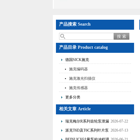
产品搜索 Search
产品目录 Product catalog
德国SICK施克
施克编码器
施克激光扫描仪
施克传感器
更多分类
相关文章 Article
瑞克梅尔R系列齿轮泵泄漏
2026-07-22
故障分析与优化改造技术
派克T6D及T6C系列叶片泵
2026-07-13
的特点与应用
BEINLICH计量泵的冲程调
2026-06-21