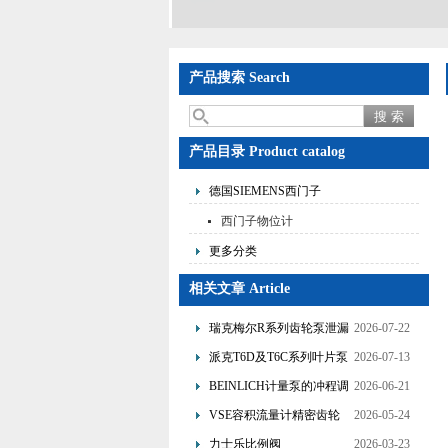
产品搜索 Search
产品目录 Product catalog
德国SIEMENS西门子
西门子物位计
更多分类
相关文章 Article
瑞克梅尔R系列齿轮泵泄漏
2026-07-22
故障分析与优化改造技术
派克T6D及T6C系列叶片泵
2026-07-13
的特点与应用
BEINLICH计量泵的冲程调
2026-06-21
节与频率控制双调节方式
VSE容积流量计精密齿轮
2026-05-24
设计与流量信号转换原理
力士乐比例阀
2026-03-23