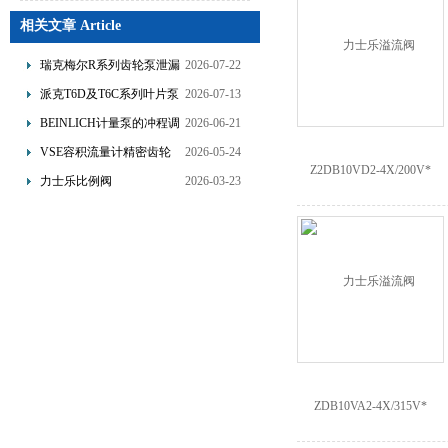
相关文章 Article
瑞克梅尔R系列齿轮泵泄漏
2026-07-22
故障分析与优化改造技术
派克T6D及T6C系列叶片泵
2026-07-13
的特点与应用
BEINLICH计量泵的冲程调
2026-06-21
节与频率控制双调节方式
VSE容积流量计精密齿轮
2026-05-24
设计与流量信号转换原理
力士乐比例阀
2026-03-23
4WRDE25V1-350L-
6X/MXYWG/24A5介绍