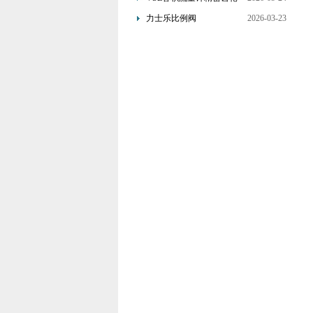
设计与流量信号转换原理
力士乐比例阀
2026-03-23
4WRDE25V1-350L-
6X/MXYWG/24A5介绍