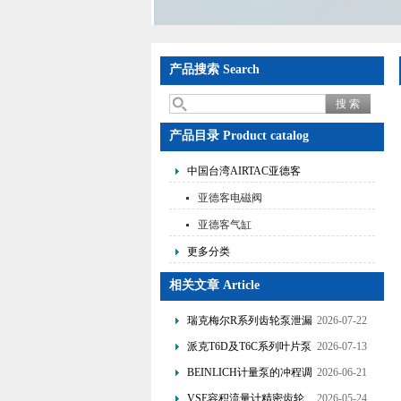
产品搜索 Search
产品目录 Product catalog
中国台湾AIRTAC亚德客
亚德客电磁阀
亚德客气缸
更多分类
相关文章 Article
瑞克梅尔R系列齿轮泵泄漏
2026-07-22
故障分析与优化改造技术
派克T6D及T6C系列叶片泵
2026-07-13
的特点与应用
BEINLICH计量泵的冲程调
2026-06-21
节与频率控制双调节方式
VSE容积流量计精密齿轮
2026-05-24