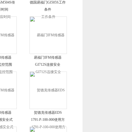
M504S传
德国易福门GI505S工作
应时间
条件
M传感器
易福门IFM传感器
的监控范围
GI712S连接安全
M传感器
贺德克传感器EDS
电感安全式
1791-P-100-000使用方
便