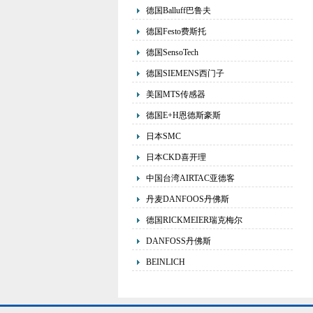
德国Balluff巴鲁夫
德国Festo费斯托
德国SensoTech
德国SIEMENS西门子
美国MTS传感器
德国E+H恩德斯豪斯
日本SMC
日本CKD喜开理
中国台湾AIRTAC亚德客
丹麦DANFOOS丹佛斯
德国RICKMEIER瑞克梅尔
DANFOSS丹佛斯
BEINLICH