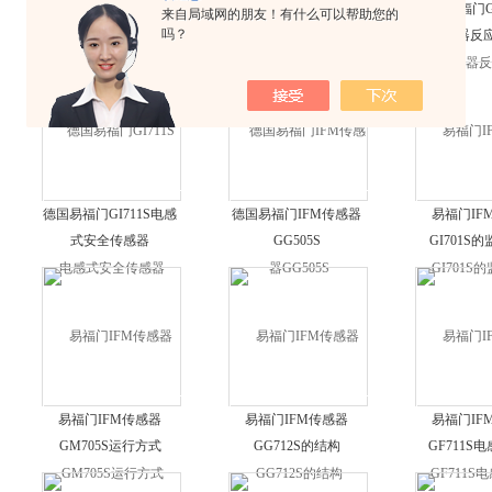
德国易福门OGE281传
德国易福门GI506S电感
德国易福门G
来自局域网的朋友！有什么可以帮助您的
吗？
感器性价比高
式传感器
感器反
德国易福门GI711S电感
德国易福门IFM传感器
易福门IF
式安全传感器
GG505S
GI701S
易福门IFM传感器
易福门IFM传感器
易福门IF
GM705S运行方式
GG712S的结构
GF711S