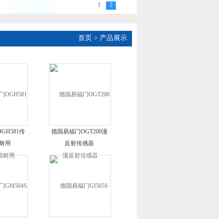
1
2
首页
> 产品展示
GH581传
德国易福门OGT200漫
耐用
反射传感器