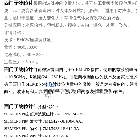
西门子物位计
采用微波脉冲的测量方法，并可在工业频率波段范围内
属、非金属容器或管道内，对人体及环境均无伤害。 适用于对液体、
量，适用于温度、压力变化大；有惰性气体及挥发存在的场合。
关键应用：水泥粉料，塑料粉末 / 颗粒，谷物，煤仓，木屑，飞灰。
详情介绍：
技术：FMCW连续调频波
量程：40米/100米
过程温度：-40 ~ 200 °C
过程压力：3 bar g
西门子物位计
目前微波德国西门子SIEMENS物位计使用的微波频率有三个频
～10.5GHz)、K波段(24～26GHz)。制造商根据自己的技术及国家批
德国西门子SIEMENS物位计物位测量中的微波一般是定向发射的，
欢迎您！
来自局域网的朋友！有什么可以帮助您的
向性。波束角和天线类型有关，也和使用的微波频率(波长)有关。
吗？
西门子物位计
部分型号如下：
SIEMENS PI组 超声波液位计 7ML1998-5GC62
SIEMENS PI组 液位计 7ML5427-0BF00-0AA1
SIEMENS PI组 物位计 7ML5033-1BA10-3A
SIEMENS PI组 物位计 7ML1830-2AK