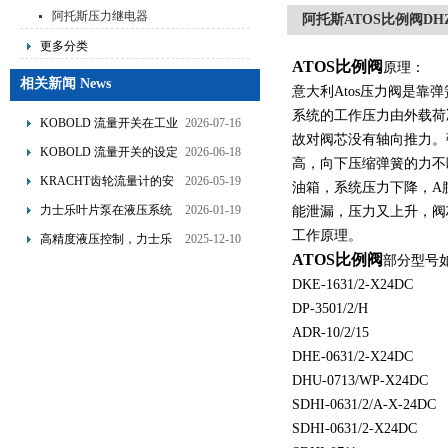
阿托斯压力继电器
阿托斯ATOS比例阀DHZA-A
更多分类
ATOS比例阀
原理：
相关新闻 News
意大利Atos压力阀是靠
系统的工作压力由外载荷
KOBOLD 流量开关在工业
2026-07-16
故对阀芯没有轴向推力。
管道水流量监测中的应用
KOBOLD 流量开关的设定
2026-06-18
高，向下压缩弹簧的力不
优势概述
流量调节与刻度指示
KRACHT齿轮流量计的安
2026-05-19
油箱，系统压力下降，A
装要求：直管段、过滤器
力士乐叶片泵在液压系统
2026-01-19
能泄漏，压力又上升，阀
配置与排气注意事项
中的应用分析
工作原理。
高精度液压控制，力士乐
2025-12-10
ATOS比例阀
部分型号
换向阀提升生产效能
DKE-1631/2-X24DC
DP-3501/2/H
ADR-10/2/15
DHE-0631/2-X24DC
DHU-0713/WP-X24DC
SDHI-0631/2/A-X-24DC
SDHI-0631/2-X24DC