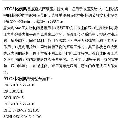
ATOS比例阀
是底座式两级压力控制阀，适用于液压系统中。在标准
中的带保护帽的螺杆调节的，选择手轮调节代替螺杆调节可按要求提供
160.300.400l/min，zui高压力为350bar.
意大利Atos压力控制阀是指用来对液压系统中液流的压力进行控制与
压力和弹簧力相平衡的原理来工作的。在液压传动系统中，控制油液压
阀。这类阀的共同点是利用作用在阀芯上的液压力和弹簧力相平衡的原
作用，它是利用控制油同弹簧相平衡的原理工作的，其工作状态直接受
类压力阀的结构，便于掌握不同工况下阀的工作特性。在具体的液压系
各不相同的：有的需要限制液压系统的zui高压力，如安全阀；有的需
差、压力比等），如溢流阀、减压阀等定压阀；还有的利用液压力作为
等。
ATOS比例阀
部分型号如下：
DKE-1631/2-X24DC
DP-3501/2/H
ADR-10/2/15
DHE-0631/2-X24DC
DHU-0713/WP-X24DC
SDHI-0631/2/A-X-24DC