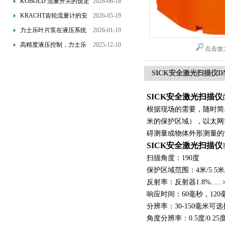
KOBOLD 流量开关的设定
2026-06-18
优势概述
流量调节与刻度指示
KRACHT齿轮流量计的安
2026-05-19
装要求：直管段、过滤器
力士乐叶片泵在液压系统
2026-01-19
配置与排气注意事项
中的应用分析
高精度液压控制，力士乐
2025-12-10
点击放
换向阀提升生产效能
SICK安全激光扫描仪DME
SICK安全激光扫描仪
根据现场的需要，随时简
米的保护区域），以太网
碍测量或物体外形测量的
SICK安全激光扫描仪
扫描角度：190度
保护区域范围：4米/5.5米
反射率：反射器1.8%.....
响应时间：60毫秒，120
分辨率：30-150毫米可选
角度分辨率：0.5度/0.