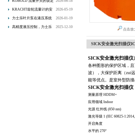
KOBOLD 流量开关的设定
2026-06-18
优势概述
流量调节与刻度指示
KRACHT齿轮流量计的安
2026-05-19
装要求：直管段、过滤器
力士乐叶片泵在液压系统
2026-01-19
配置与排气注意事项
中的应用分析
高精度液压控制，力士乐
2025-12-10
点击放
换向阀提升生产效能
SICK安全激光扫描仪ICD8
SICK安全激光扫描仪
各种图形的保护区域，且
波），大保护距离（zu
能等优点。是室外型防撞
SICK安全激光扫描仪
测量原理 HDDM+
应用领域 Indoor
光源 红外线 (850 nm)
激光等级 1 (IEC 60825-1:2014, 
开启角度
水平的 270°