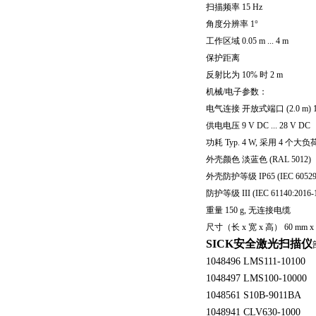
扫描频率 15 Hz
角度分辨率 1°
工作区域 0.05 m ... 4 m
保护距离
反射比为 10% 时 2 m
机械/电子参数：
电气连接 开放式端口 (2.0 m) 1
供电电压 9 V DC ... 28 V DC
功耗 Typ. 4 W, 采用 4 个
外壳颜色 淡蓝色 (RAL 5012)
外壳防护等级 IP65 (IEC 60529
防护等级 III (IEC 61140:2016-
重量 150 g, 无连接电缆
尺寸（长 x 宽 x 高） 60 mm x 6
SICK安全激光扫描仪
1048496 LMS111-10100
1048497 LMS100-10000
1048561 S10B-9011BA
1048941 CLV630-1000