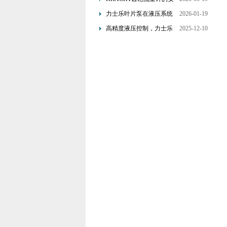
装要求：直管段、过滤器
力士乐叶片泵在液压系统
2026-01-19
配置与排气注意事项
中的应用分析
高精度液压控制，力士乐
2025-12-10
换向阀提升生产效能