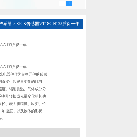
1
2
传感器
> SICK传感器VT180-N133质保一年
80-N133质保一年
80-N133质保一年
以光电器件作为转换元件的传感
测直接引起光量变化的非电
照度、辐射测温、气体成分分
检测能转换成光量变化的其他
直径、表面粗糙度、应变、位
、加速度，以及物体的形状、
等。