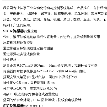
我公司专业从事工业自动化传动与控制系统集成、产品推广、备件经销
关、光电开关、 编码器、超声波、固态继电器、流体控制、液压气动
冶金、轻纺、造纸、纺织、食品、机械、港口，数控、五金、模具、石
得到了广泛的应用。
SICK传感器
行业应用
气缸、液压缸或电动缸推杆位置测量，如进给，抓取或测量等应用
压装机过程位置控制
通过带磁目标实现线性定位与测量
通过漂浮磁实现液位测量
特性规格：
测量距离从107mm到1007mm，36mm长度递增，共26种长度可选
传感器同时提供模拟量4~20mA/0~10V和IO-Link接口输出
搭配安装支架适合T型槽气缸，圆柱缸以及拉杆气缸
线性度达0.5 mm，采样周期1.15 ms
分辨率达0.03 %，重复精度达 0.06 %
4色LED状态指示灯和电容式设置按钮
坚固的铝合金外壳，IP 67 防护等级，防绞合电缆设计
SICK传感器
部分型号如下：