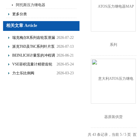
阿托斯压力继电器
更多分类
相关文章 Article
瑞克梅尔R系列齿轮泵泄漏
2026-07-22
故障分析与优化改造技术
派克T6D及T6C系列叶片泵
2026-07-13
的特点与应用
BEINLICH计量泵的冲程调
2026-06-21
节与频率控制双调节方式
VSE容积流量计精密齿轮
2026-05-24
设计与流量信号转换原理
力士乐比例阀
2026-03-23
4WRDE25V1-350L-
6X/MXYWG/24A5介绍
共 43 条记录，当前 5 / 5 页
首