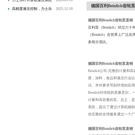
力士乐叶片泵在液压系统
2026-01-19
配置与排气注意事项
德国百利Beinlich齿轮
中的应用分析
高精度液压控制，力士乐
2025-12-10
换向阀提升生产效能
德国百利Beinlich齿轮泵直销
百利泵（Beinlich）
经过六十
（Beinlich）
在世界上广泛应
多组分混比。
德国百利Beinlich齿轮泵直销
Beinlich公司-完整的计
墨，涂料，食品和液压行业以
法。并对要求苛刻环境的应用
Beinlich对传统的质量意
计量和高容量的泵。总之，是
系统，提出了通过计算机辅助
供完整的全球服务通过一个广
德国百利Beinlich齿轮泵直销