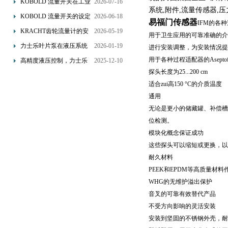
KOBOLD 流量开关在工业
2026-07-16
系统,附件,流量传感器,
管道水流量监测中的应用
KOBOLD 流量开关的设定
2026-06-18
易福门传感器
IFM的各
优势概述
流量调节与刻度指示
KRACHT齿轮流量计的安
2026-05-19
用于卫生应用的可靠准确的介
装要求：直管段、过滤器
力士乐叶片泵在液压系统
2026-01-19
进行安装调整，为安装情况提
配置与排气注意事项
中的应用分析
用于各种过程适配器的Aseptofle
高精度液压控制，力士乐
2025-12-10
探头长度为25...200 cm
换向阀提升生产效能
适合zui高150 °C的介质温度
通用
无论是更小的储藏罐、补偿槽
位检测。
模块化概念保证成功
这些探头可以缩短或更换，以便
耐久材料
PEEK和EPDM等高质量
WHG的无维护溢出保护
音叉的可靠有效替代产品
不受方向影响的灵活安装
安装到坚固的不锈钢外壳，耐