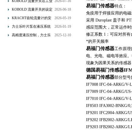
KOBOLD 流量开关在工业
2026-07-16
易福门传感器
特点：
管道水流量监测中的应用
KOBOLD 流量开关的设定
2026-06-18
免疫用于焊接应用的电磁
优势概述
流量调节与刻度指示
KRACHT齿轮流量计的安
2026-05-19
采用 Duroplast 盖子
装要求：直管段、过滤器
力士乐叶片泵在液压系统
2026-01-19
感应范围大，正常运作时
配置与排气注意事项
中的应用分析
修正系数 1：可应对所
高精度液压控制，力士乐
2025-12-10
*的开关频率
换向阀提升生产效能
易福门传感器
工作原理
电、光电、磁电等效应。
现象为因果关系的传感器
德国易福门传感器IFM
易福门传感器
部分型号
IF7008 IFC-04-ARKG/V-L-S
IF7009 IFC-04-ARKG/US-L
IF7010 IFC-04-ARKG/V-L-L
IF8503 IFA3002-BNKG/0
IF9201 IFC2004-ARKG/U
IF9202 IFB2002-ARKG/
IF9203 IFB2002-ARKG/