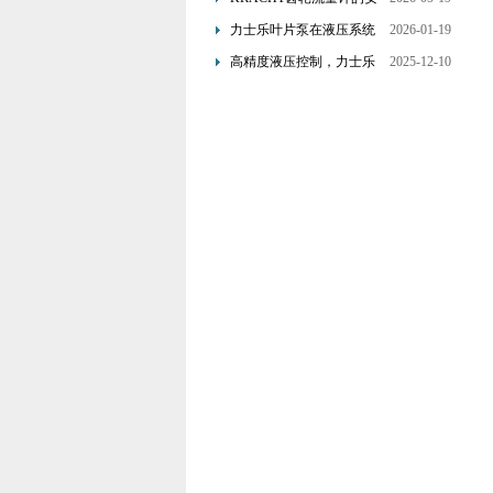
装要求：直管段、过滤器
力士乐叶片泵在液压系统
2026-01-19
配置与排气注意事项
中的应用分析
高精度液压控制，力士乐
2025-12-10
换向阀提升生产效能