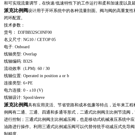
和可实现流量调节，在快速/低速特性下的工作运行和柔和加速度以及
派克比例阀
设计用于开环系统中的各种流量剖面。阀与阀的高重复性
闭环配置。
技术参数：
货号： D3FBB32SC0NF00
名义尺寸: NG10 / CETOP 05
电子: Onboard
线轴类型: Overlap
线轴编码: B32S
流动效率（LPM): 60 / 30
线轴位置: Operated in position a or b
连接类型: 6+PE
电力连接: 0 - ±10 (V)
线轴设计: Spool/sleeve
派克比例阀
具有应用灵活、节省管路和成本低廉等特点，近年来工程
例阀有二通、三通、四通和多通等形式，二通式比例阀主比例节流阀，
进行控制；三通式比例阀主比例减压阀，也是移动式机械液压系统中应
油路进行操作。利用三通式比例减压阀可以代替传统手动减压式先导阀
制精度。