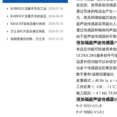
设定的。使用多组传感器
KOBOLD 流量开关在工业
2026-07-16
通过导体的电流会产生一
管道水流量监测中的应用
KOBOLD 流量开关的设定
2026-06-18
为，将其和绕组磁芯或在
优势概述
流量调节与刻度指示
KRACHT齿轮流量计的安
2026-05-19
超声波传感器采用超出人
装要求：直管段、过滤器
通过传感器和物体间声波
力士乐叶片泵在液压系统
2026-01-19
配置与排气注意事项
由于超声波传感器的可靠
中的应用分析
高精度液压控制，力士乐
2025-12-10
倍加福超声波传感器
换向阀提升生产效能
有设定功能可快速简单地
ULTRA 2001服务软
温度补偿功能可以补偿空
当多个传感器近距离安装
数字量和/或模拟量输出
多重模式 ≤ 40 Hz /n, n = nu
工作距离 1: -UB ... +1 V,
输入阻抗: > 4.7 kΩ; TEAC
倍加福超声波传感器
P+F NJ15+U1+E
P+F NBB2-V3-E2