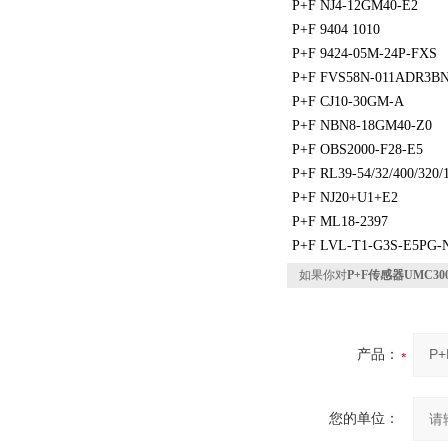
P+F NJ4-12GM40-E2
P+F 9404 1010
P+F 9424-05M-24P-FXS
P+F FVS58N-011ADR3BN
P+F CJ10-30GM-A
P+F NBN8-18GM40-Z0
P+F OBS2000-F28-E5
P+F RL39-54/32/400/320/
P+F NJ20+U1+E2
P+F ML18-2397
P+F LVL-T1-G3S-E5PG-
如果你对
P+F传感器UMC3000
产品：
您的单位：