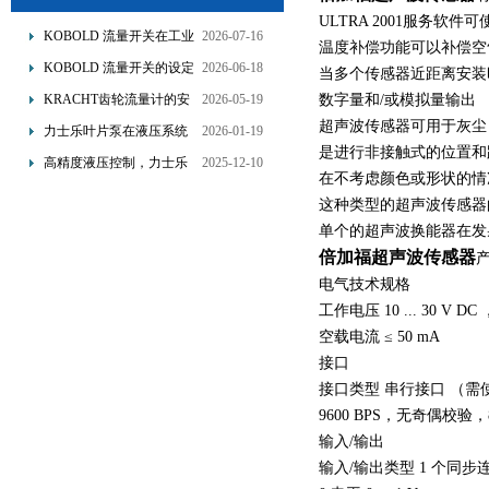
ULTRA 2001服务软
KOBOLD 流量开关在工业
2026-07-16
温度补偿功能可以补偿空
管道水流量监测中的应用
KOBOLD 流量开关的设定
2026-06-18
当多个传感器近距离安装
优势概述
流量调节与刻度指示
KRACHT齿轮流量计的安
2026-05-19
数字量和/或模拟量输出
装要求：直管段、过滤器
超声波传感器可用于灰尘
力士乐叶片泵在液压系统
2026-01-19
配置与排气注意事项
是进行非接触式的位置和
中的应用分析
高精度液压控制，力士乐
2025-12-10
在不考虑颜色或形状的情
换向阀提升生产效能
这种类型的超声波传感器
单个的超声波换能器在发
倍加福超声波传感器
电气技术规格
工作电压 10 ... 30 V DC
空载电流 ≤ 50 mA
接口
接口类型 串行接口 （
9600 BPS，无奇偶校验
输入/输出
输入/输出类型 1 个同步