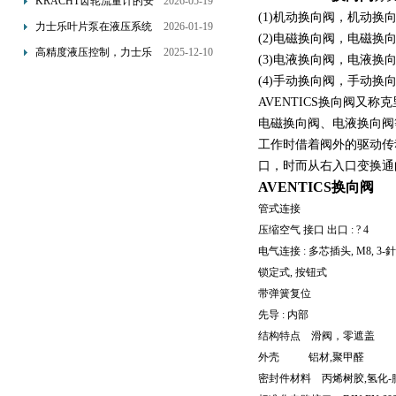
KRACHT齿轮流量计的安
2026-05-19
(1)机动换向阀，机动换
装要求：直管段、过滤器
力士乐叶片泵在液压系统
2026-01-19
(2)电磁换向阀，电磁
配置与排气注意事项
中的应用分析
高精度液压控制，力士乐
2025-12-10
(3)电液换向阀，电液
换向阀提升生产效能
(4)手动换向阀，手动
AVENTICS换向阀
电磁换向阀、电液换向阀
工作时借着阀外的驱动传
口，时而从右入口变换通
AVENTICS换向阀
管式连接
压缩空气 接口 出口 : ? 4
电气连接 : 多芯插头, M8, 3
锁定式, 按钮式
带弹簧复位
先导 : 内部
结构特点 滑阀，零遮盖
外壳 铝材,聚甲醛
密封件材料 丙烯树胶,氢化-