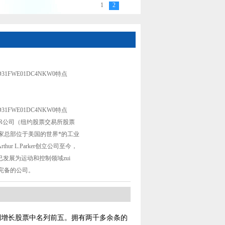
1
2
 美国派克比例阀D31FWE01DC4NKW0特点
1FWE01DC4NKW0特点
1FWE01DC4NKW0特点
ER公司（纽约股票交易所股票
一家总部位于美国的世界*的工业
thur L.Parker创立公司至今，
发展为运动和控制领域zui
i完备的公司。
红利增长股票中名列前五。拥有两千多余条的