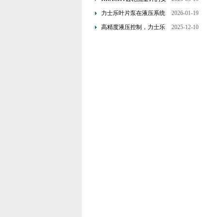
装要求：直管段、过滤器
力士乐叶片泵在液压系统
2026-01-19
配置与排气注意事项
中的应用分析
高精度液压控制，力士乐
2025-12-10
换向阀提升生产效能