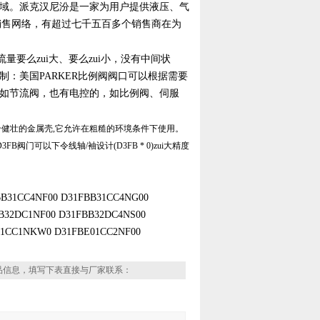
域。派克汉尼汾是一家为用户提供液压、气
销售网络，有超过七千五百多个销售商在为
要么zui大、要么zui小，没有中间状
：美国PARKER比例阀阀口可以根据需要
如节流阀，也有电控的，如比例阀、伺服
一个健壮的金属壳,它允许在粗糙的环境条件下使用。
门可以下令线轴/袖设计(D3FB * 0)zui大精度
B31CC4NF00 D31FBB31CC4NG00
B32DC1NF00 D31FBB32DC4NS00
01CC1NKW0 D31FBE01CC2NF00
品信息，填写下表直接与厂家联系：