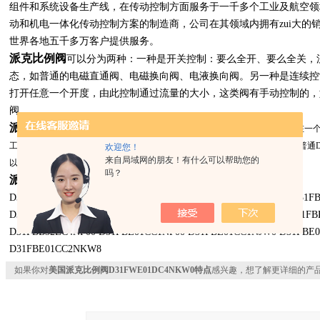
组件和系统设备生产线，在传动控制方面服务于一千多个工业及航空领
动和机电一体化传动控制方案的制造商，公司在其领域内拥有zui大的
世界各地五千多万客户提供服务。
派克比例阀
可以分为两种：一种是开关控制：要么全开、要么全关，流量
态，如普通的电磁直通阀、电磁换向阀、电液换向阀。另一种是连续控制
打开任意一个开度，由此控制通过流量的大小，这类阀有手动控制的，
阀。
派克比例阀
数字车载电子产品的直接操纵比例直流阀系列D3FB OBE坐落在
工厂名义值集。电缆连接到串行RS232接口是作为附件提供。阀门参数可以与普通D3FB阀
欢迎您！
来自局域网的朋友！有什么可以帮助您的
以及线轴/身体设计(D3FB * 3)高名义流-看到功能限制能力的zui大流量曲线。
吗？
派克比例阀
部分型号如下：
D31FTE22BC4VF00 D31FWE21BC4NXW0 D31FBB31CC1NKW0 D31FB
D31FBB32CC1NKW0 D31FBB32CC4NF00 D31FBB32CC4NKW0 D31FB
D31FBB32EC4NF00 D31FBE01CC1NF00 D31FBE01CC1NJW0 D31FBE
D31FBE01CC2NKW8
如果你对
美国派克比例阀D31FWE01DC4NKW0特点
感兴趣，想了解更详细的产