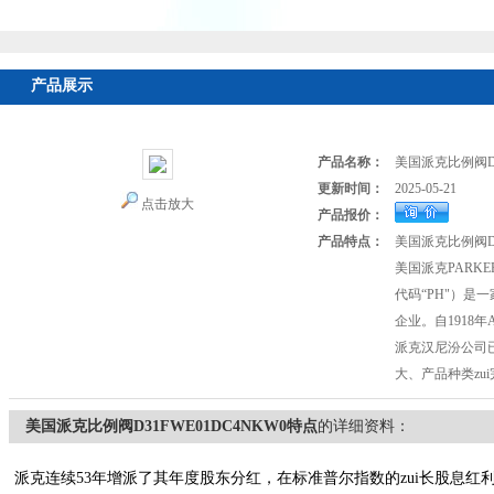
产品展示
首页
>
产品展示
>
美国PARKER派克
>
派克比例阀、伺服阀
>
产品名称：
美国派克比例阀D3
更新时间：
2025-05-21
点击放大
产品报价：
产品特点：
美国派克比例阀D3
美国派克PARK
代码“PH"）是
企业。自1918年Ar
派克汉尼汾公司已
大、产品种类zu
美国派克比例阀D31FWE01DC4NKW0特点
的详细资料：
派克连续53年增派了其年度股东分红，在标准普尔指数的zui长股息