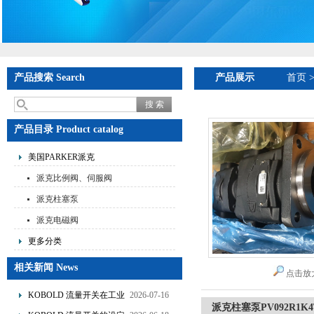
产品搜索 Search
产品展示
首页
产品目录 Product catalog
美国PARKER派克
派克比例阀、伺服阀
派克柱塞泵
派克电磁阀
更多分类
相关新闻 News
点击放
KOBOLD 流量开关在工业
2026-07-16
派克柱塞泵PV092R1K
管道水流量监测中的应用