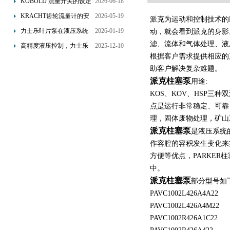
KOBOLD 流量开关的设定
2026-06-18
优势概述
流量调节与刻度指示
KRACHT齿轮流量计的安
2026-05-19
派克为运动和控制技术的li
装要求：直管段、过滤器
力士乐叶片泵在液压系统
2026-01-19
动，就会看到派克的身影
配置与排气注意事项
中的应用分析
滤、流体和气体处理、液
高精度液压控制，力士乐
2025-12-10
根据客户需求提供相应的
换向阀提升生产效能
助客户解决复杂难题。
派克柱塞泵
用途:
KOS、KOV、HSP
点是运行非常稳定、可靠，
理，固体废物处理，矿山
派克柱塞泵
是液压系统
作容腔的容积发生变化来
方便等优点，PARKE
中。
派克柱塞泵
部分型号如
PAVC1002L426A4A22
PAVC1002L426A4M22
PAVC1002R426A1C22