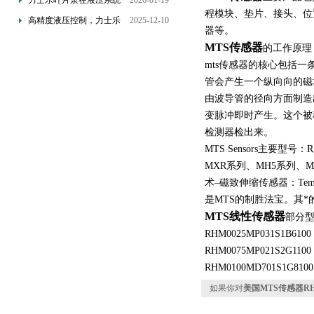
力士乐叶片泵在液压系统
2026-01-19
配置与排气注意事项
程模块、垫片、接头、位
中的应用分析
高精度液压控制，力士乐
2025-12-10
器等。
换向阀提升生产效能
MTS传感器
的工作原理
mts传感器的核心包括
管会产生一个纵向向的磁场
由波导管的径向方面制造出
变脉冲即时产生。这个被称
检测器检出来。
MTS Sensors主要
MXR系列、MH5系列、MH2
术–磁致伸缩传感器：Tem
是MTS的制胜法宝。其
MTS线性传感器
部分
RHM0025MP031S1B6100
RHM0075MP021S2G1100
RHM0100MD701S1G8100
如果你对
美国MTS传感器RHM0