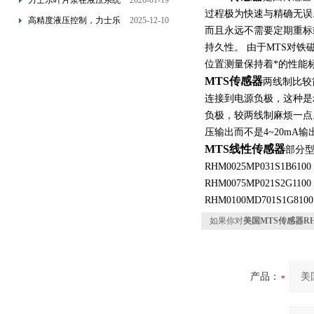
力士乐叶片泵在液压系统
2026-01-19
配置与排气注意事项
过程极为快速与精确无误
中的应用分析
高精度液压控制，力士乐
2025-12-10
而且永远不需要定期重标
换向阀提升生产效能
持久性。 由于MTS对
位置测量保持着*的性能
MTS传感器
两线制比较
连接到电源负极，这种是
负极，较两线制麻烦一点
压输出而不是4~20mA
MTS线性传感器
部分
RHM0025MP031S1B6100
RHM0075MP021S2G1100
RHM0100MD701S1G8100
如果你对
美国MTS传感器RHM
产品：