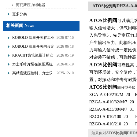
阿托斯压力继电器
ATOS比例阀DHZA-A-051
更多分类
ATOS比例阀
可以满足
相关新闻 News
输入信号增大，供气用电
入先导室5，先导室压力
KOBOLD 流量开关在工业
2026-07-16
产生输出压力。此输出压
管道水流量监测中的应用
KOBOLD 流量开关的设定
2026-06-18
力与输入信号成一定比例
优势概述
流量调节与刻度指示
KRACHT齿轮流量计的安
2026-05-19
对杂质不敏感，可靠性高
装要求：直管段、过滤器
力士乐叶片泵在液压系统
2026-01-19
ATOS比例阀
可靠性高，
配置与排气注意事项
中的应用分析
可闭环反馈，安全复位，
高精度液压控制，力士乐
2025-12-10
置，对振动和冲击有耐震
换向阀提升生产效能
ATOS比例阀
部分型号如
ZGA-A-010/210/M 20 
RZGA-A-010/32/M/7 2
RZGA-A-033/80/M/7 3
RZGO-A-010/100 20 
RZGO-A-010/210 20 
如果你对
ATOS比例阀DHZA-A-