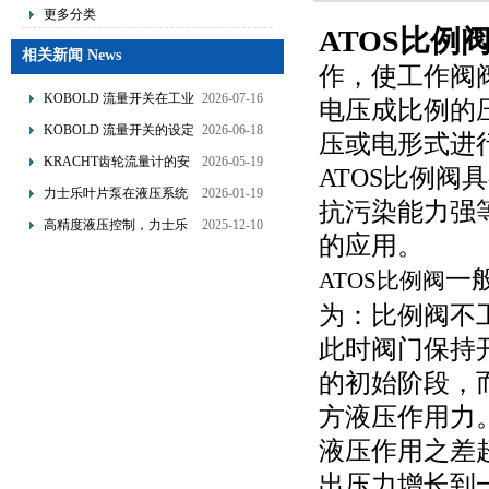
更多分类
ATOS比例
相关新闻 News
作，使工作阀
KOBOLD 流量开关在工业
2026-07-16
电压成比例的
管道水流量监测中的应用
KOBOLD 流量开关的设定
2026-06-18
压或电形式进
优势概述
流量调节与刻度指示
KRACHT齿轮流量计的安
2026-05-19
ATOS比例
装要求：直管段、过滤器
力士乐叶片泵在液压系统
2026-01-19
抗污染能力强
配置与排气注意事项
中的应用分析
高精度液压控制，力士乐
2025-12-10
的应用。
换向阀提升生产效能
一
ATOS比例阀
为：比例阀不
此时阀门保持
的初始阶段，
方液压作用力
液压作用之差
出压力增长到