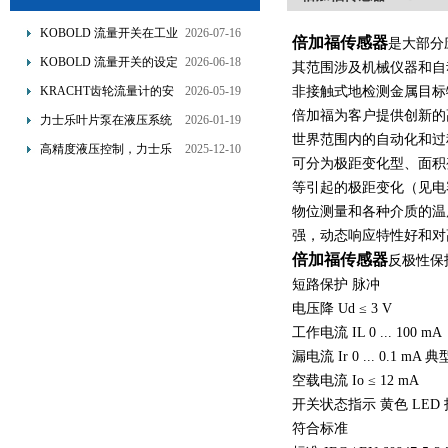
KOBOLD 流量开关在工业
2026-07-16
倍加福传感器
是大部分应
管道水流量监测中的应用
KOBOLD 流量开关的设定
2026-06-18
其范围涉及机械仪器和自
优势概述
流量调节与刻度指示
KRACHT齿轮流量计的安
2026-05-19
非接触式地检测金属目标物
装要求：直管段、过滤器
倍加福为客户提供创新的
力士乐叶片泵在液压系统
2026-01-19
配置与排气注意事项
世界范围内的自动化和过
中的应用分析
高精度液压控制，力士乐
2025-12-10
可分为极距变化型、面积
换向阀提升生产效能
等引起的极距变化（见电
物位测量和各种介质的温
强，动态响应特性好和对
倍加福传感器
反极性保
短路保护 脉冲
电压降 Ud ≤ 3 V
工作电流 IL 0 ... 100 mA
漏电流 Ir 0 ... 0.1 mA 典
空载电流 Io ≤ 12 mA
开关状态指示 黄色 LED
符合标准