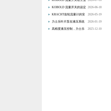
KOBOLD 流量开关在工业
2026-07-16
管道水流量监测中的应用
KOBOLD 流量开关的设定
2026-06-18
优势概述
流量调节与刻度指示
KRACHT齿轮流量计的安
2026-05-19
装要求：直管段、过滤器
力士乐叶片泵在液压系统
2026-01-19
配置与排气注意事项
中的应用分析
高精度液压控制，力士乐
2025-12-10
换向阀提升生产效能