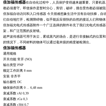
倍加福传感器
在自动化过程中，人员保护变得越来越重要。只要机器
都必须遵守。即使操作是暂时分心，剪切，破碎，撞击受伤都必须被阻
倍加福自动访问和入口传感器 今天很难想象生活中没有自动扶梯，自
们自动地打开，检测障碍物，似乎能反应很快的自然的接近人们和物体
倍加福光电式传感器附件一个广泛选择的附件补充了我们光电式传感器
架，和广泛范围的反射镜。
超声波传感器可用于灰尘，雾或蒸汽的场合，是进行非接触式的位置和
的情况下，不同材料的物体可以通过毫米级的精度被检测出。
倍加福传感器
通用规格
开关功能 常开 (NO)
输出类型 PNP
额定工作距离 8 mm
安装 非齐平
输出极性 DC
确保操作距离 0 ... 6,48 mm
衰减系数 rAl 0,39
衰减系数 rCu 0,3
衰减系数 r304 0,7