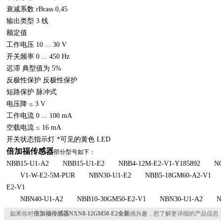
衰减系数 rBrass 0,45
输出类型 3 线
额定值
工作电压 10 ... 30 V
开关频率 0 ... 450 Hz
迟滞 典型值为 5%
反极性保护 反极性保护
短路保护 脉冲式
电压降 ≤ 3 V
工作电流 0 ... 100 mA
空载电流 ≤ 16 mA
开关状态指示灯 *可见的黄色 LED
倍加福传感器
部分型号如下：
NBB15-U1-A2 NBB15-U1-E2 NBB4-12M-E2-V1-Y185892 NC
V1-W-E2-5M-PUR NBN30-U1-E2 NBB5-18GM60-A2-V1 V
E2-V1
NBN40-U1-A2 NBB10-30GM50-E2-V1 NBN30-U1-A2 NJ2
如果你对
倍加福传感器NXN8-12GM50-E2全新
感兴趣，想了解更详细的产品信息