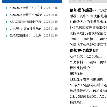
KOBOLD 流量开关在工业
2026-07-16
倍加福传感器
P+F电
管道水流量监测中的应用
KOBOLD 流量开关的设定
2026-06-18
感器，其中zui常见的
优势概述
流量调节与刻度指示
KRACHT齿轮流量计的安
2026-05-19
过电势大小的测量得出旋
装要求：直管段、过滤器
P+F电感式模拟量输出
力士乐叶片泵在液压系统
2026-01-19
配置与排气注意事项
测距离成比例的模拟量信
中的应用分析
高精度液压控制，力士乐
2025-12-10
5mm,3…8mm和15…
换向阀提升生产效能
的情况下依然能保证其可
倍加福传感器
特性：
动作距离：0.2-100mm
外壳材料：不锈钢，黄铜
极性反转保护
短路保护
LED显示在中间或四周
M8或M12连接器或端子
传感器带PVC，PUR或
2线，3线或4线DC，AC，
特殊系列：