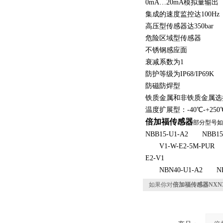
0mA…20mA模拟量输出
集成的速度监控达100Hz
高压型传感器达350bar
危险区域型传感器
不锈钢感应面
衰减系数为1
防护等级为IP68/IP69K
防磁防焊型
铁质金属和非铁质金属选
温度扩展型：-40℃-+250
倍加福传感器
部分型号如
NBB15-U1-A2 NBB15
V1-W-E2-5M-PUR N
E2-V1
NBN40-U1-A2 NBB1
如果你对
倍加福传感器NXN3-8