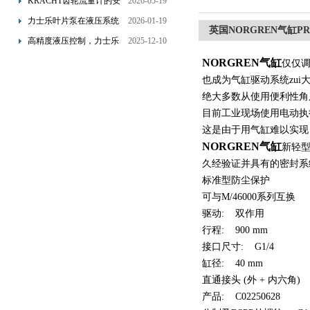
KRACHT齿轮流量计的安
2026-05-19
装要求：直管段、过滤器
力士乐叶片泵在液压系统
2026-01-19
英国NORGREN气缸PRA
配置与排气注意事项
中的应用分析
高精度液压控制，力士乐
2025-12-10
换向阀提升生产效能
NORGREN气缸
仅仅
也成为气缸驱动系统zu
绝大多数从使用便利性角
目前工业现场使用电动执
这是由于用气缸难以实现
NORGREN气缸
新轻
久经验证并具有的密封系
标准型防尘保护
可与M/46000系列互换
驱动: 双作用
行程: 900 mm
接口尺寸: G1/4
缸径: 40 mm
直通接头 (外 + 内六角)
产品: C02250628