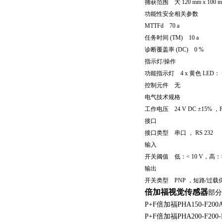
捕获范围 大 120 mm x 100 
功能性安全相关参数
MTTFd 70 a
任务时间 (TM) 10 a
诊断覆盖率 (DC) 0 %
指示灯/操作
功能指示灯 4 x 黄色 LED： 
控制元件 无
电气技术规格
工作电压 24 V DC ±15% ，
接口
接口类型 串口 ， RS 232
输入
开关阈值 低：< 10 V，高：> 
输出
开关类型 PNP ，短路/过载
倍加福视觉传感器
部分
P+F倍加福PHA150-F200
P+F倍加福PHA200-F200-