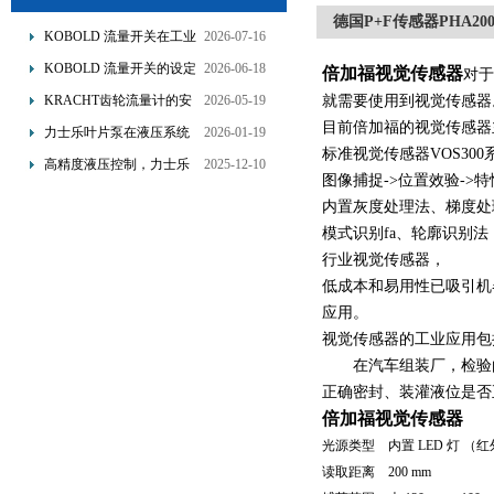
德国P+F传感器PHA200-F
KOBOLD 流量开关在工业
2026-07-16
管道水流量监测中的应用
KOBOLD 流量开关的设定
2026-06-18
倍加福视觉传感器
对于
优势概述
流量调节与刻度指示
KRACHT齿轮流量计的安
2026-05-19
就需要使用到视觉传感
装要求：直管段、过滤器
目前倍加福的视觉传感器
力士乐叶片泵在液压系统
2026-01-19
配置与排气注意事项
标准视觉传感器VOS30
中的应用分析
高精度液压控制，力士乐
2025-12-10
图像捕捉->位置效验->
换向阀提升生产效能
内置灰度处理法、梯度处
模式识别fa、轮廓识别法
行业视觉传感器，
低成本和易用性已吸引机
应用。
视觉传感器的工业应用包
在汽车组装厂，检验由
正确密封、装灌液位是否
倍加福视觉传感器
光源类型 内置 LED 灯 （
读取距离 200 mm