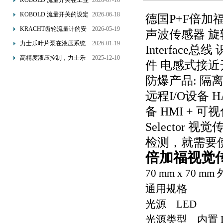
KOBOLD 流量开关在工业
2026-07-16
管道水流量监测中的应用
KOBOLD 流量开关的设定
2026-06-18
德国P+F倍加
优势概述
流量调节与刻度指示
KRACHT齿轮流量计的安
2026-05-19
声波传感器 旋
装要求：直管段、过滤器
力士乐叶片泵在液压系统
2026-01-19
Interfac
配置与排气注意事项
中的应用分析
高精度液压控制，力士乐
2025-12-10
件 电感式接近
换向阀提升生产效能
防爆产品: 隔
远程I/O设备 
备 HMI + 
Selecto
检测，就需要
倍加福视觉
70 mm x 70
通用规格
光源 LED
光源类型 内置 L