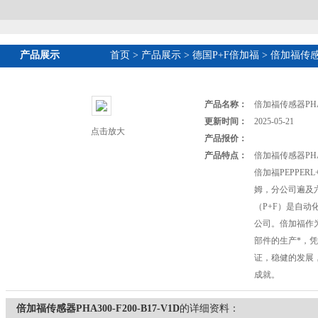
产品展示
首页
>
产品展示
>
德国P+F倍加福
>
倍加福传
产品名称：
倍加福传感器PHA30
更新时间：
2025-05-21
点击放大
产品报价：
产品特点：
倍加福传感器PHA30
倍加福PEPPER
姆，分公司遍及
（P+F）是自
公司。倍加福作
部件的生产*，
证，稳健的发展
成就。
倍加福传感器PHA300-F200-B17-V1D
的详细资料：