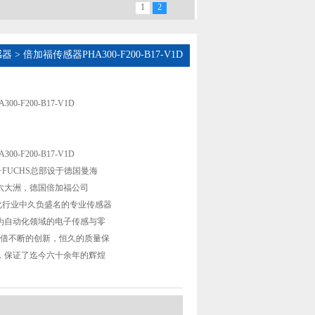
1
2
感器
> 倍加福传感器PHA300-F200-B17-V1D
0-F200-B17-V1D
0-F200-B17-V1D
L+FUCHS总部设于德国曼海
六大洲，德国倍加福公司
动化行业中久负盛名的专业传感器
为自动化领域的电子传感与零
凭借不断的创新，恒久的质量保
，保证了迄今六十余年的辉煌