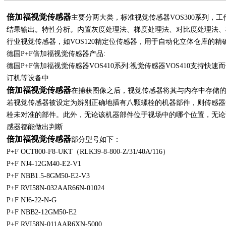
倍加福视觉传感器
主要分两大类，标准视觉传感器VOS300系列，工作
结果输出。特性分析。内置灰度处理法、梯度处理法、对比度处理法、
行业视觉传感器，如VOS120精定位传感器，用于自动化立体仓库的精
德国P+F倍加福视觉传感器产品:
德国P+F倍加福视觉传感器VOS410系列:视觉传感器VOS410支持
订机等设备中
倍加福视觉传感器
在捕获图像之后，视觉传感器将其与内存中存储
若视觉传感器被设定为辨别正确地插有八颗螺栓的机器部件，则传感器
栓未对准的部件。此外，无论该机器部件位于视场中的哪个位置，无论该
感器都能做出判断
倍加福视觉传感器
部分型号如下：
P+F OCT800-F8-UKT（RLK39-8-800-Z/31/40A/116）
P+F NJ4-12GM40-E2-V1
P+F NBB1.5-8GM50-E2-V3
P+F RVI58N-032AAR66N-01024
P+F NJ6-22-N-G
P+F NBB2-12GM50-E2
P+F RVI58N-011AAR6XN-5000