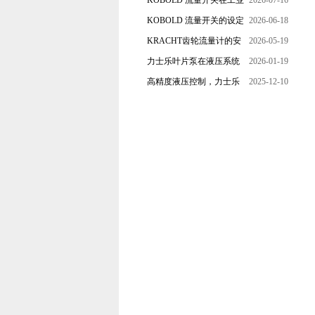
KOBOLD 流量开关在工业
2026-07-16
管道水流量监测中的应用
KOBOLD 流量开关的设定
2026-06-18
优势概述
流量调节与刻度指示
KRACHT齿轮流量计的安
2026-05-19
装要求：直管段、过滤器
力士乐叶片泵在液压系统
2026-01-19
配置与排气注意事项
中的应用分析
高精度液压控制，力士乐
2025-12-10
换向阀提升生产效能