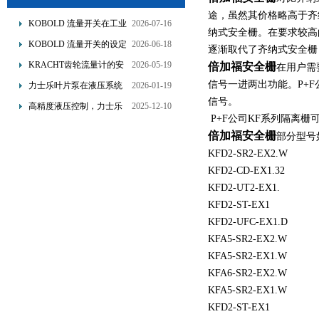
途，虽然其价格略高于齐
KOBOLD 流量开关在工业
2026-07-16
纳式安全栅。在要求较高
管道水流量监测中的应用
KOBOLD 流量开关的设定
2026-06-18
逐渐取代了齐纳式安全栅
优势概述
流量调节与刻度指示
KRACHT齿轮流量计的安
2026-05-19
倍加福安全栅
在用户需
装要求：直管段、过滤器
信号一进两出功能。P+
力士乐叶片泵在液压系统
2026-01-19
配置与排气注意事项
信号。
中的应用分析
高精度液压控制，力士乐
2025-12-10
P+F公司KF系列隔离栅
换向阀提升生产效能
倍加福安全栅
部分型号
KFD2-SR2-EX2.W
KFD2-CD-EX1.32
KFD2-UT2-EX1.
KFD2-ST-EX1
KFD2-UFC-EX1.D
KFA5-SR2-EX2.W
KFA5-SR2-EX1.W
KFA6-SR2-EX2.W
KFA5-SR2-EX1.W
KFD2-ST-EX1