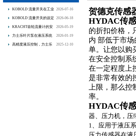
贺德克传感器ED
KOBOLD 流量开关在工业
2026-07-16
管道水流量监测中的应用
KOBOLD 流量开关的设定
2026-06-18
HYDAC传
优势概述
流量调节与刻度指示
KRACHT齿轮流量计的安
2026-05-19
的折扣价格，
装要求：直管段、过滤器
力士乐叶片泵在液压系统
2026-01-19
内 部低于市
配置与排气注意事项
中的应用分析
高精度液压控制，力士乐
2025-12-10
单。让您以购
换向阀提升生产效能
在安全控制系
在一定程度上
是非常有效的
上限，那么控
率。
HYDAC传
器、压力机，压
1、应用于液压
压力传感器在液