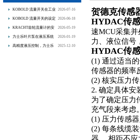
贺德克传感器ED
KOBOLD 流量开关在工业
2026-07-16
管道水流量监测中的应用
KOBOLD 流量开关的设定
2026-06-18
HYDAC传
优势概述
流量调节与刻度指示
KRACHT齿轮流量计的安
2026-05-19
速MCU采集
装要求：直管段、过滤器
力士乐叶片泵在液压系统
2026-01-19
力、液位信号
配置与排气注意事项
中的应用分析
高精度液压控制，力士乐
2025-12-10
HYDAC传
换向阀提升生产效能
(1) 通过适
传感器的频率
(2) 核实压
2. 确定具体
为了确定压力
充气段来考虑
(1) 压力传
(2) 每条线
器， 相距不应