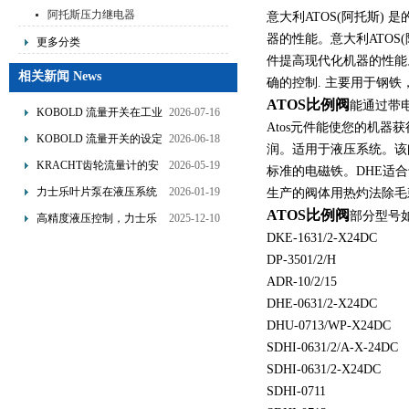
阿托斯压力继电器
意大利ATOS(阿托斯
器的性能。意大利ATOS(阿
更多分类
件提高现代化机器的性能。
相关新闻 News
确的控制. 主要用于钢
ATOS比例阀
能通过带电
KOBOLD 流量开关在工业
2026-07-16
Atos元件能使您的机器
管道水流量监测中的应用
KOBOLD 流量开关的设定
2026-06-18
润。适用于液压系统。该
优势概述
流量调节与刻度指示
KRACHT齿轮流量计的安
2026-05-19
标准的电磁铁。DHE适合
装要求：直管段、过滤器
力士乐叶片泵在液压系统
2026-01-19
生产的阀体用热灼法除毛
配置与排气注意事项
中的应用分析
ATOS比例阀
部分型号
高精度液压控制，力士乐
2025-12-10
DKE-1631/2-X24DC
换向阀提升生产效能
DP-3501/2/H
ADR-10/2/15
DHE-0631/2-X24DC
DHU-0713/WP-X24DC
SDHI-0631/2/A-X-24DC
SDHI-0631/2-X24DC
SDHI-0711