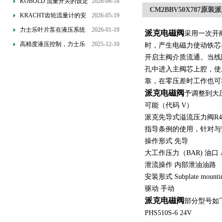
KOBOLD 流量开关的设定
2026-06-18
CM2BBV50X787原
优势概述
流量调节与刻度指示
KRACHT齿轮流量计的安
2026-05-19
装要求：直管段、过滤器
力士乐叶片泵在液压系统
2026-01-19
派克电磁阀
采用一次开
配置与排气注意事项
中的应用分析
高精度液压控制，力士乐
2025-12-10
时，产生电磁力使动铁芯
换向阀提升生产效能
开启主阀介质流通。当线
孔中进入主阀芯上腔，使
靠，在零压差时工作也可靠
派克电磁阀
予调整到大
可能（代码 V）
派克先导式溢流压力阀R4V系列
指导条例的使用，针对与
操作形式 先导
大工作压力（BAR) 油口 A 
泄流操作 内部泄油油路
安装形式 Subplate mounti
驱动 手动
派克电磁阀
部分型号如
PHS510S-6 24V