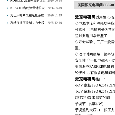
KOBOLD 流量开关的设定
2026-06-18
美国派克电磁阀CE050C0
优势概述
流量调节与刻度指示
KRACHT齿轮流量计的安
2026-05-19
装要求：直管段、过滤器
力士乐叶片泵在液压系统
2026-01-19
派克电磁阀
适用性 ◇
配置与排气注意事项
中的应用分析
高精度液压控制，力士乐
2025-12-10
◇电源电流和消耗功率应
换向阀提升生产效能
可靠性 ◇电磁阀分为常
短时要选用常开型了。
◇寿命试验，工厂一般属
重。
◇动作时间很短，频率较
安全性 ◇一般电磁阀不
美国派克PARKER电磁阀
经济性 ◇有很多电磁阀
派克电磁阀
接口︰
-R4V 底板 ISO 6264 (DI
-R6V 底板 ISO 6264 (DI
CETOP 03 带卸荷的阀
予调节 （编码 W）
予调整到大压力，低压力