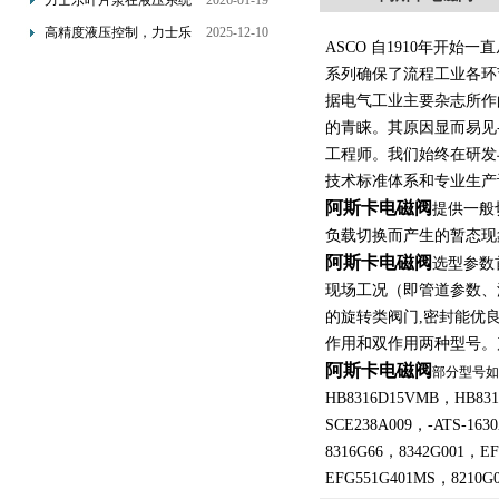
力士乐叶片泵在液压系统
2026-01-19
配置与排气注意事项
中的应用分析
高精度液压控制，力士乐
2025-12-10
ASCO 自1910年开
换向阀提升生产效能
系列确保了流程工业各环
据电气工业主要杂志所作
的青睐。其原因显而易见
工程师。我们始终在研发
技术标准体系和专业生产
阿斯卡电磁阀
提供一般
负载切换而产生的暂态现
阿斯卡电磁阀
选型参数
现场工况（即管道参数、
的旋转类阀门,密封能优良
作用和双作用两种型号。
阿斯卡电磁阀
部分型号如
HB8316D15VMB，HB831
SCE238A009，-ATS-163
8316G66，8342G001，E
EFG551G401MS，8210G0