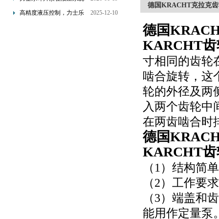
德国KRACHT克拉克齿轮泵
配置与排气注意事项
中的应用分析
高精度液压控制，力士乐
2025-12-10
换向阀提升生产效能
德国KRACH
KARCHT
寸相同的齿轮
啮合旋转，这
轮的外径及两
入两个齿轮中
在两齿啮合时
德国KRACH
KARCHT
（1）结构简
（2）工作要
（3）端盖和
能用作定量泵