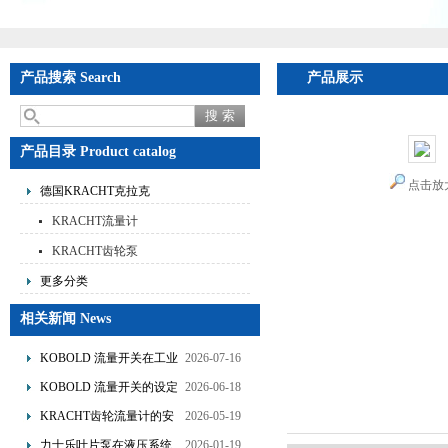
产品搜索 Search
产品展示
首页
>
产品展
产品目录 Product catalog
点击放
德国KRACHT克拉克
KRACHT流量计
KRACHT齿轮泵
更多分类
相关新闻 News
KOBOLD 流量开关在工业
2026-07-16
管道水流量监测中的应用
KOBOLD 流量开关的设定
2026-06-18
优势概述
流量调节与刻度指示
KRACHT齿轮流量计的安
2026-05-19
装要求：直管段、过滤器
力士乐叶片泵在液压系统
2026-01-19