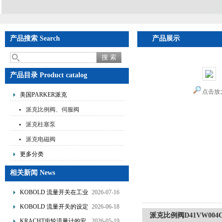
产品搜索 Search
产品展示
首页
>
产品展
产品目录 Product catalog
点击放
美国PARKER派克
派克比例阀、伺服阀
派克柱塞泵
派克电磁阀
更多分类
相关新闻 News
KOBOLD 流量开关在工业
2026-07-16
管道水流量监测中的应用
KOBOLD 流量开关的设定
2026-06-18
派克比例阀D41VW004
优势概述
流量调节与刻度指示
KRACHT齿轮流量计的安
2026-05-19