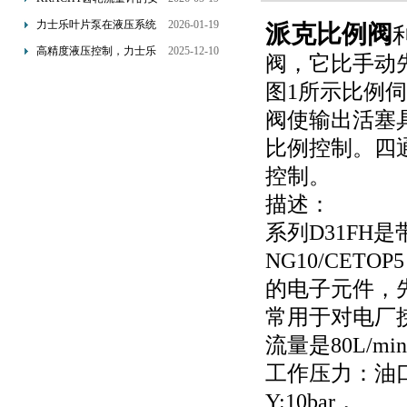
装要求：直管段、过滤器
力士乐叶片泵在液压系统
2026-01-19
派克比例阀
配置与排气注意事项
中的应用分析
高精度液压控制，力士乐
2025-12-10
阀，它比手动
换向阀提升生产效能
图1所示比例伺
阀使输出活塞
比例控制。四
控制。
描述：
系列D31F
NG10/CETOP5
的电子元件，先导
常用于对电厂
流量是80L/min(
工作压力：油口P
Y:10bar，