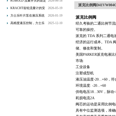
KOBOLD 流量开关的设定
2026-06-18
派克比例阀D41VW004C
优势概述
流量调节与刻度指示
KRACHT齿轮流量计的安
2026-05-19
装要求：直管段、过滤器
力士乐叶片泵在液压系统
2026-01-19
派克比例阀
配置与排气注意事项
中的应用分析
高精度液压控制，力士乐
2025-12-10
经久考验的二通比例节流阀
换向阀提升生产效能
可靠的操控。
派克的 TDA 系列二通
经济的运行成本。TDA 阀
储、修改和复制。
美国PARKER派克电液
市场:
工业设备
注塑成型机
液压油温度-20...+60，
环境温度: -20...+60
供电电压18...30V，脉动
耗损电流2A
阀芯的运动是采用比例电
具有中位监测选项，准确