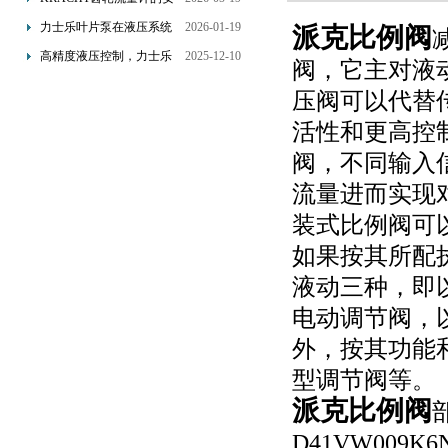
装要求：直管段、过滤器
力士乐叶片泵在液压系统
2026-01-19
派克比例阀
配置与排气注意事项
中的应用分析
高精度液压控制，力士乐
2025-12-10
阀，它主对液
换向阀提升生产效能
压阀可以代替
活性和更高控
阀，不同输入信
流量进而实现
装式比例阀可
如果按其所配
液动三种，即
电动调节阀，
外，按其功能
型调节阀等。
派克比例阀
D41VW009K