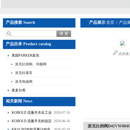
产品搜索 Search
产品展示
首页
>
产品
产品目录 Product catalog
点击放
美国PARKER派克
派克比例阀、伺服阀
派克柱塞泵
派克电磁阀
更多分类
相关新闻 News
KOBOLD 流量开关在工业
2026-07-16
管道水流量监测中的应用
KOBOLD 流量开关的设定
2026-06-18
派克比例阀D41VW004
优势概述
流量调节与刻度指示
KRACHT齿轮流量计的安
2026-05-19