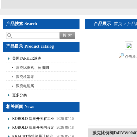
产品搜索 Search
产品展示
首页
>
产品
产品目录 Product catalog
点击放
美国PARKER派克
派克比例阀、伺服阀
派克柱塞泵
派克电磁阀
更多分类
相关新闻 News
KOBOLD 流量开关在工业
2026-07-16
管道水流量监测中的应用
KOBOLD 流量开关的设定
2026-06-18
派克比例阀D41VW004
优势概述
流量调节与刻度指示
KRACHT齿轮流量计的安
2026-05-19