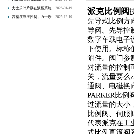
装要求：直管段、过滤器
力士乐叶片泵在液压系统
2026-01-19
派克比例阀
配置与排气注意事项
中的应用分析
高精度液压控制，力士乐
2025-12-10
先导式比例方向
换向阀提升生产效能
导阀。先导控制
数字车载电子
下使用。标称值
附件。阀门参数
对流量的控制
关，流量要么z
通阀、电磁换
PARKER
过流量的大小
比例阀、伺服
代表派克在工业
式比例直流阀系