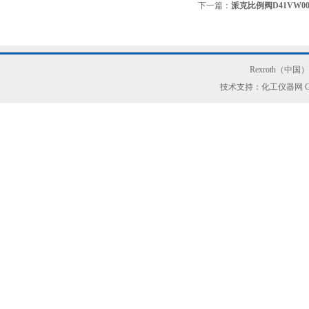
下一篇：
派克比例阀D41VW00
Rexroth（中
技术支持：化工仪器网
G