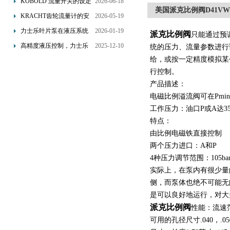
KOBOLD 流量开关的设定
2026-06-18
美国派克比例阀D41VW00
优势概述
流量调节与刻度指示
KRACHT齿轮流量计的安
2026-05-19
装要求：直管段、过滤器
力士乐叶片泵在液压系统
2026-01-19
派克比例阀
只能通过预
配置与排气注意事项
中的应用分析
高精度液压控制，力士乐
2025-12-10
统的压力、流量参数进行
换向阀提升生产效能
给，或按一定精度模拟某
行控制。
产品描述：
电磁比例溢流阀可在Pm
工作压力：油口P或A达350
特点：
由比例电磁铁直接控制 ·
两个压力进口：A和P 
4种压力调节范围：105bar、1
实际上，在泵内有很少量
侧，而泵体也绝不可能无
是可以良好地运行，对大
派克比例阀
性能：流速范围
可用的孔径尺寸.040，.050和.