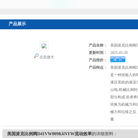
产品展示
首页
>
产品展示
>
美国PARKER派克
>
派克比例阀、伺服阀
> 
产品名称：
美国派克比例阀D4
更新时间：
2025-05-20
点击放大
产品报价：
产品特点：
美国派克比例阀D4
是一种按输入的
液压系统的液流
山电-机械比例
部分构成.前者
转换为机械力和
械力和位移之后
量.
美国派克比例阀D41VW009K6NYW流动效率
的详细资料：