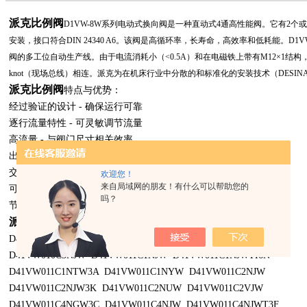
派克比例阀
D1VW-8W系列电动式换向阀是一种直动式4通高性能阀。它有2
安装，接口符合DIN 24340 A6。该阀是高循环率，长寿命，高效率和低耗能。D
阀的多工位自动生产线。由于电流消耗小（<0.5A）和在电磁铁上带有M12×1结构，
knot（现场总线）相连。派克为在机床行业中分散的和标准化的安装技术（DESI
派克比例阀
特点与优势：
经过验证的设计 - 确保运行可靠
逐行流量特性 - 可灵敏调节流量
高流量 - 与阀门尺寸相关效率
出色的性价比 - 投资回报快
交货时间短 - 无需存储
欢迎您！
来自局域网的朋友！有什么可以帮助您的
可选择中心位置监控
吗？
节能A-再生可选
派克比例阀
部分型号如下：
D41VW009K6NYW D41VW009K6VJW D41VW010C4NJW
D41VW010C5NJW D41VW011C1NJW D41VW011C1NJWTI6N
D41VW011C1NTW3A D41VW011C1NYW D41VW011C2NJW
D41VW011C2NJW3K D41VW011C2NUW D41VW011C2VJW
D41VW011C4NGW3C D41VW011C4NJW D41VW011C4NJWT3F