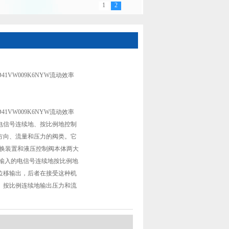
1
2
美国派克比例阀D41VW009K6NYW流动效率
1VW009K6NYW流动效率
1VW009K6NYW流动效率
电信号连续地、按比例地控制
方向、流量和压力的阀类。它
转换装置和液压控制阀本体两大
将输入的电信号连续地按比例地
位移输出，后者在接受这种机
、按比例连续地输出压力和流