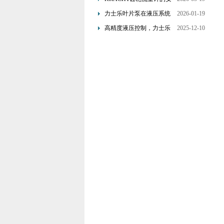
装要求：直管段、过滤器
力士乐叶片泵在液压系统
2026-01-19
配置与排气注意事项
中的应用分析
高精度液压控制，力士乐
2025-12-10
换向阀提升生产效能