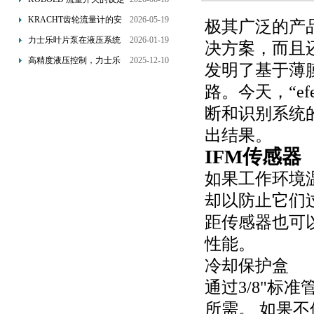
优势概述
流量调节与刻度指示
KRACHT齿轮流量计的安
2026-05-19
极其广泛的产
装要求：直管段、过滤器
力士乐叶片泵在液压系统
2026-01-19
决方案，而且
配置与排气注意事项
中的应用分析
高精度液压控制，力士乐
2025-12-10
发明了基于薄
换向阀提升生产效能
路。今天，“e
断和识别系统的
出结果。
IFM传感器
如果工作环境温
却以防止它们过
距传感器也可
性能。
冷却保护盒
通过3/8"标
所需。 如果