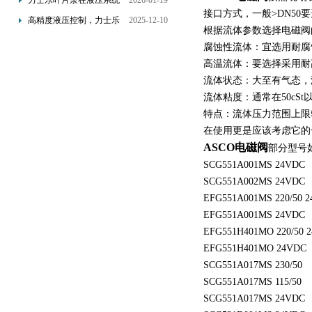
力士乐叶片泵在液压系统
2026-01-19
配置与排气注意事项
接口方式，一般>DN50
中的应用分析
高精度液压控制，力士乐
2025-12-10
根据流体参数选择电磁阀
换向阀提升生产效能
腐蚀性流体：宜选用耐腐
高温流体：要选择采用耐
流体状态：大至有气态，
流体粘度：通常在50cS
特点：流体压力范围上限
在使用更是应该考虑它的
ASCO电磁阀
部分型号
SCG551A001MS 24VDC
SCG551A002MS 24VDC
EFG551A001MS 220/50 2
EFG551A001MS 24VDC
EFG551H401MO 220/50 2
EFG551H401MO 24VDC
SCG551A017MS 230/50
SCG551A017MS 115/50
SCG551A017MS 24VDC