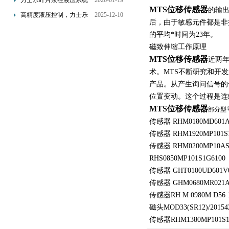
力士乐叶片泵在液压系统
2026-01-19
MTS位移传感器
配置与排气注意事项
的输出
中的应用分析
高精度液压控制，力士乐
2025-12-10
后，由于敏感元件都是非
换向阀提升生产效能
的平均*时间为23年。
磁致伸缩工作原理
MTS位移传感器
近两
术。MTS不断研究和开
产品。从产生询问信号的
位置变动。这个过程是连
MTS位移传感器
部分型
传感器 RHM0180MD601A
传感器 RHM1920MP101S1
传感器 RHM0200MP10AS
RHS0850MP101S1G6100
传感器 GHT0100UD601V
传感器 GHM0680MR021
传感器RH M 0980M D56 1
磁头MOD33(SR12)/20154
传感器RHM1380MP101S1